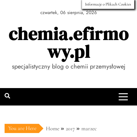
Skip
Informacje o Plikach Cookies
to
czwartek, 06 sierpnia, 2026
content
chemia.efirmo
wy.pl
specjalistyczny blog o chemii przemysłowej
You are Here
Home
2017
marzec