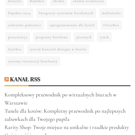
brazylia
Budimex
chemia
chemia techniczna
Expobor 2014
Integracje systemów hotelowych
multimedia
ochronne pokrowce
oprogramowanie dla hoteli
OtterBox
prezentacja
programy hotelowe
przemysł
rynek
Synthos
system kontroli dostępu w hotelu
systemy rezerwacji hotelowej
KANAŁ RSS
Kompleksowy przewodnik po wirtualnych biurach w
Warszawie
Tunele dla kotów: Kompletny przewodnik po najlepszych
zabawkach dla Twojego pupila
Rarity Shop: Twoje miejsce na unikalne i rzadkie produkty