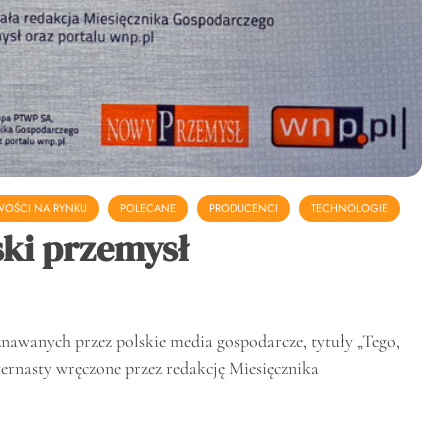
OŚCI NA RYNKU
POLECANE
PRODUCENCI
TECHNOLOGIE
ki przemysł
znawanych przez polskie media gospodarcze, tytuły „Tego,
zternasty wręczone przez redakcję Miesięcznika