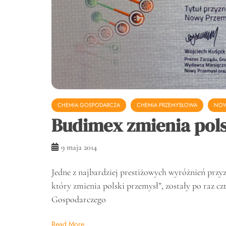
CHEMIA GOSPODARCZA
CHEMIA PRZEMYSŁOWA
NOW
Budimex zmienia pols
9 maja 2014
Jedne z najbardziej prestiżowych wyróżnień przy
który zmienia polski przemysł”, zostały po raz c
Gospodarczego
Read More