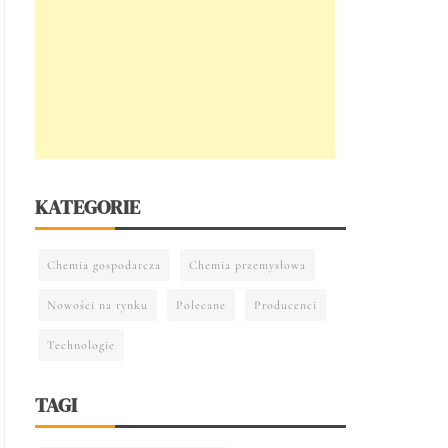
KATEGORIE
Chemia gospodarcza
Chemia przemysłowa
Nowości na rynku
Polecane
Producenci
Technologie
TAGI