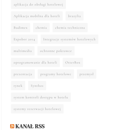
aplikacja do obsługi hotelowej
Aplikacja mobilna dla hoteli
brazylia
Budimex
chemia
chemia techniczna
Expobor 2014
Integracje systemów hotelowych
multimedia
ochronne pokrowce
oprogramowanie dla hoteli
OtterBox
prezentacja
programy hotelowe
przemysł
rynek
Synthos
system kontroli dostępu w hotelu
systemy rezerwacji hotelowej
KANAŁ RSS